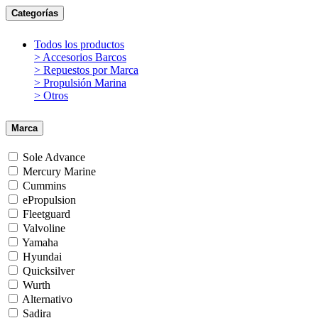
Categorías
Todos los productos
> Accesorios Barcos
> Repuestos por Marca
> Propulsión Marina
> Otros
Marca
Sole Advance
Mercury Marine
Cummins
ePropulsion
Fleetguard
Valvoline
Yamaha
Hyundai
Quicksilver
Wurth
Alternativo
Sadira