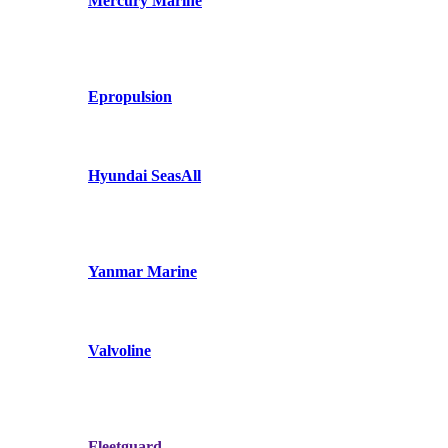
Mercury Marine
Epropulsion
Hyundai SeasAll
Yanmar Marine
Valvoline
Fleetguard