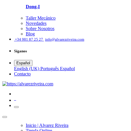
Dong-I
Taller Mecánico
Novedades
Sobre Nosotros
Blog
͏
+34 981 87 25 27
info@alvarezriveira.com
Síganos
Español
English (UK)
Português
Español
​Contacto
0
Inicio | Alvarez Riveira
Tienda Online