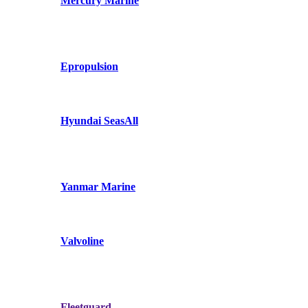
Mercury Marine
Epropulsion
Hyundai SeasAll
Yanmar Marine
Valvoline
Fleetguard