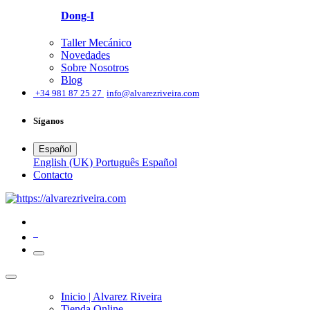
Dong-I
Taller Mecánico
Novedades
Sobre Nosotros
Blog
͏
+34 981 87 25 27
info@alvarezriveira.com
Síganos
Español
English (UK)
Português
Español
​Contacto
0
Inicio | Alvarez Riveira
Tienda Online