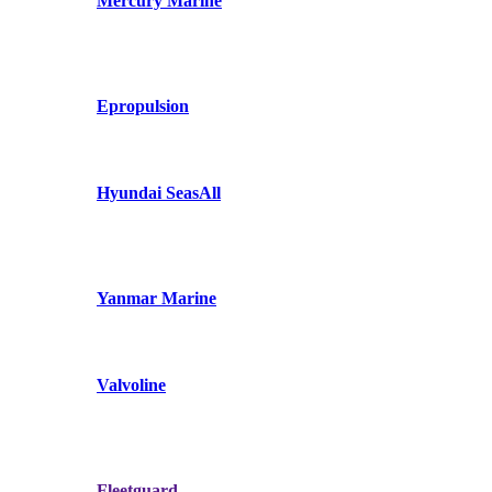
Mercury Marine
Epropulsion
Hyundai SeasAll
Yanmar Marine
Valvoline
Fleetguard