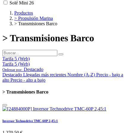
Solé Mini 26
Productos
> Propulsión Marina
> Transmisiones Barco
> Transmisiones Barco
Tarifa 5 (Web)
Tarifa 5 (Web)
Destacado
Ordenar por:
Destacado
Llegadas más recientes
Nombre (A-Z)
Precio - bajo a
alto
Precio - alto a bajo
> Transmisiones Barco
Inversor Technodrive TMC-60P 2,45:1
1.270,50
€