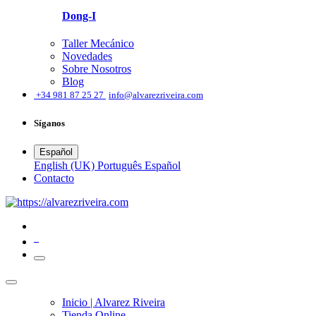
Dong-I
Taller Mecánico
Novedades
Sobre Nosotros
Blog
͏
+34 981 87 25 27
info@alvarezriveira.com
Síganos
Español
English (UK)
Português
Español
​Contacto
0
Inicio | Alvarez Riveira
Tienda Online