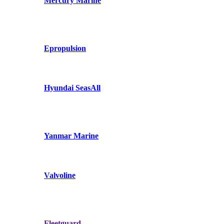
Mercury Marine
Epropulsion
Hyundai SeasAll
Yanmar Marine
Valvoline
Fleetguard