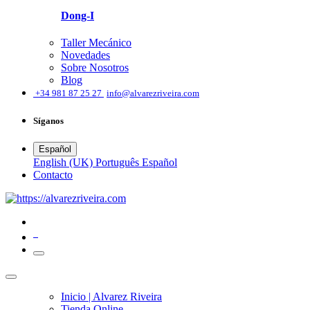
Dong-I
Taller Mecánico
Novedades
Sobre Nosotros
Blog
͏
+34 981 87 25 27
info@alvarezriveira.com
Síganos
Español
English (UK)
Português
Español
​Contacto
0
Inicio | Alvarez Riveira
Tienda Online