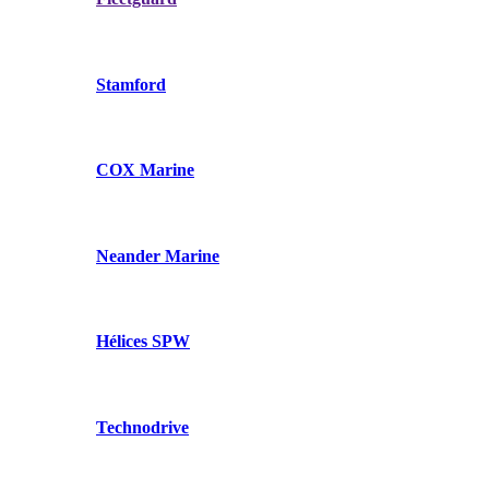
Stamford
COX Marine
Neander Marine
Hélices SPW
Technodrive