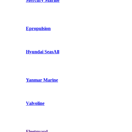
Mercury Marine
Epropulsion
Hyundai SeasAll
Yanmar Marine
Valvoline
Fleetguard