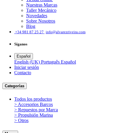
Nuestras Marcas
Taller Mecánico
Novedades
Sobre Nosotros
Blog
͏
+34 981 87 25 27
info@alvarezriveira.com
Síganos
Español
English (UK)
Português
Español
Iniciar sesión
​Contacto
Categorías
Todos los productos
> Accesorios Barcos
> Repuestos por Marca
> Propulsión Marina
> Otros