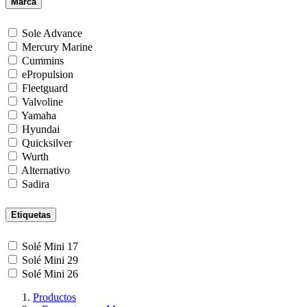
Marca
Sole Advance
Mercury Marine
Cummins
ePropulsion
Fleetguard
Valvoline
Yamaha
Hyundai
Quicksilver
Wurth
Alternativo
Sadira
Etiquetas
Solé Mini 17
Solé Mini 29
Solé Mini 26
Productos