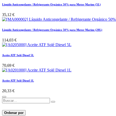
Líquido Anticongelante / Refrigerante Orgánico 50% para Motor Marino (5L)
35,12
€
Líquido Anticongelante / Refrigerante Orgánico 50% para Motor Marino (20L)
114,03
€
Aceite ATF Solé Diesel 5L
70,69
€
Aceite ATF Solé Diesel 1L
20,33
€
Ordenar por