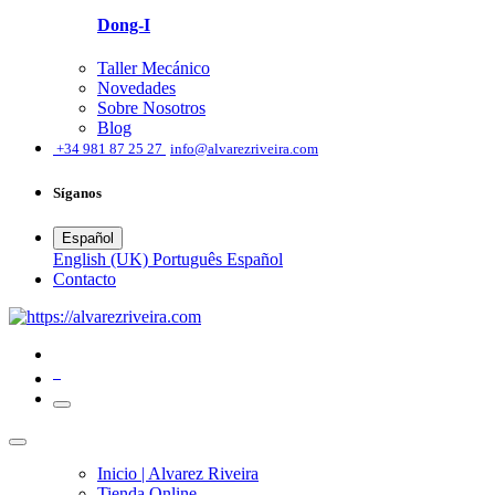
Dong-I
Taller Mecánico
Novedades
Sobre Nosotros
Blog
͏
+34 981 87 25 27
info@alvarezriveira.com
Síganos
Español
English (UK)
Português
Español
​Contacto
0
Inicio | Alvarez Riveira
Tienda Online