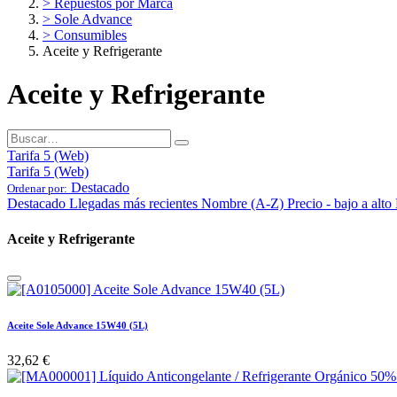
> Repuestos por Marca
> Sole Advance
> Consumibles
Aceite y Refrigerante
Aceite y Refrigerante
Tarifa 5 (Web)
Tarifa 5 (Web)
Destacado
Ordenar por:
Destacado
Llegadas más recientes
Nombre (A-Z)
Precio - bajo a alto
Aceite y Refrigerante
Aceite Sole Advance 15W40 (5L)
32,62
€