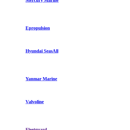
Mercury Marine
Epropulsion
Hyundai SeasAll
Yanmar Marine
Valvoline
Fleetguard