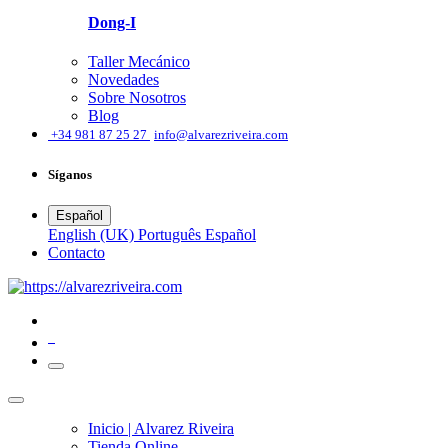
Dong-I
Taller Mecánico
Novedades
Sobre Nosotros
Blog
͏
+34 981 87 25 27
info@alvarezriveira.com
Síganos
Español
English (UK)
Português
Español
​Contacto
0
Inicio | Alvarez Riveira
Tienda Online