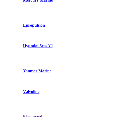
Mercury Marine
Epropulsion
Hyundai SeasAll
Yanmar Marine
Valvoline
Fleetguard