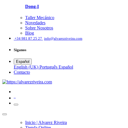
Dong-I
Taller Mecánico
Novedades
Sobre Nosotros
Blog
͏
+34 981 87 25 27
info@alvarezriveira.com
Síganos
Español
English (UK)
Português
Español
​Contacto
0
Inicio | Alvarez Riveira
Tienda Online