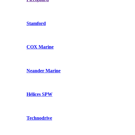
Stamford
COX Marine
Neander Marine
Hélices SPW
Technodrive