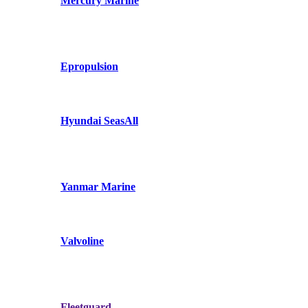
Mercury Marine
Epropulsion
Hyundai SeasAll
Yanmar Marine
Valvoline
Fleetguard