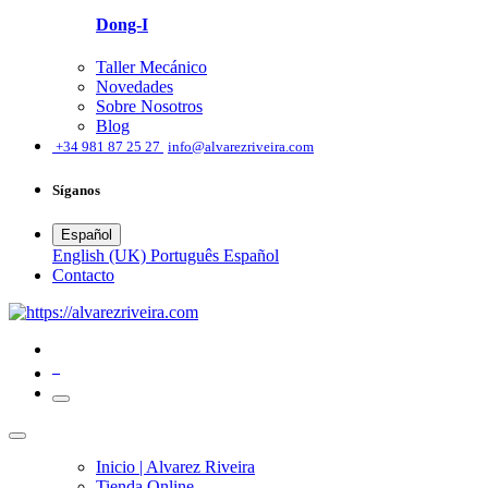
Dong-I
Taller Mecánico
Novedades
Sobre Nosotros
Blog
͏
+34 981 87 25 27
info@alvarezriveira.com
Síganos
Español
English (UK)
Português
Español
​Contacto
0
Inicio | Alvarez Riveira
Tienda Online