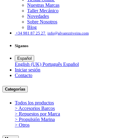
Nuestras Marcas
Taller Mecánico
Novedades
Sobre Nosotros
Blog
͏
+34 981 87 25 27
info@alvarezriveira.com
Síganos
Español
English (UK)
Português
Español
Iniciar sesión
​Contacto
Categorías
Todos los productos
> Accesorios Barcos
> Repuestos por Marca
> Propulsión Marina
> Otros