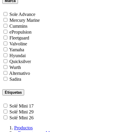
Marca
Sole Advance
Mercury Marine
Cummins
ePropulsion
Fleetguard
Valvoline
Yamaha
Hyundai
Quicksilver
Wurth
Alternativo
Sadira
Etiquetas
Solé Mini 17
Solé Mini 29
Solé Mini 26
Productos