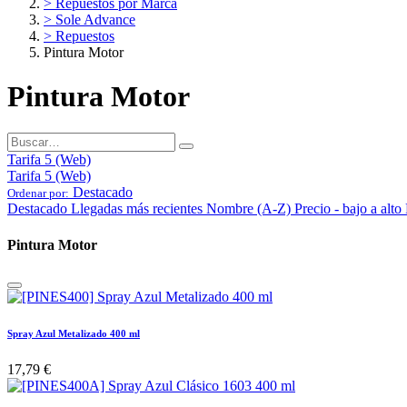
> Repuestos por Marca
> Sole Advance
> Repuestos
Pintura Motor
Pintura Motor
Tarifa 5 (Web)
Tarifa 5 (Web)
Destacado
Ordenar por:
Destacado
Llegadas más recientes
Nombre (A-Z)
Precio - bajo a alto
Pintura Motor
Spray Azul Metalizado 400 ml
17,79
€