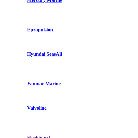
Mercury Marine
Epropulsion
Hyundai SeasAll
Yanmar Marine
Valvoline
Fleetguard