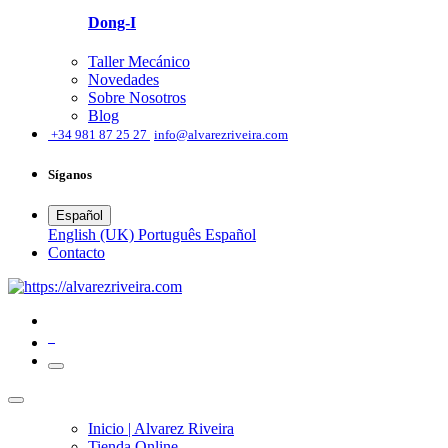
Dong-I
Taller Mecánico
Novedades
Sobre Nosotros
Blog
͏
+34 981 87 25 27
info@alvarezriveira.com
Síganos
Español
English (UK)
Português
Español
​Contacto
0
Inicio | Alvarez Riveira
Tienda Online